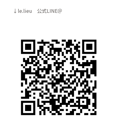
↓le.lieu 公式LINE＠